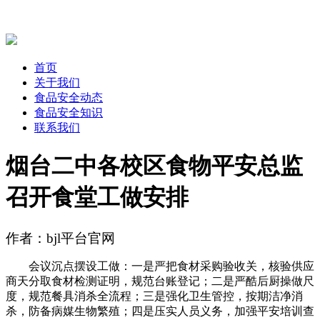
首页
关于我们
食品安全动态
食品安全知识
联系我们
烟台二中各校区食物平安总监
召开食堂工做安排
作者：bjl平台官网
会议沉点摆设工做：一是严把食材采购验收关，核验供应
商天分取食材检测证明，规范台账登记；二是严酷后厨操做尺
度，规范餐具消杀全流程；三是强化卫生管控，按期洁净消
杀，防备病媒生物繁殖；四是压实人员义务，加强平安培训查