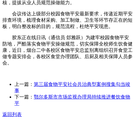
核，提拔从业人员规范操做能力。
会议传达上级部分校园食物平安最新要求，传递近期平安
排查环境，梳理食材采购、加工制做、卫生等环节存正在的短
板，明白整改标的目的，规范流程，杜绝平安现患。
胶东正在线日讯（通信员 郐雅跃）为建牢校园食物平安
防地，严酷落实食物平安操做规范，切实保障全校师生饮食健
康，近日，烟台二中各校区食物平安总监别离组织召开食堂工
做专题安排会，各校区食堂办理团队、后厨及相关保障人员参
会。
上一篇：
第三届食物平安社会共治典型案例搜集勾当竣
事
下一篇：
鄂尔多斯市市场监视办理局持续推进餐饮食物
平
返回列表
关于我们