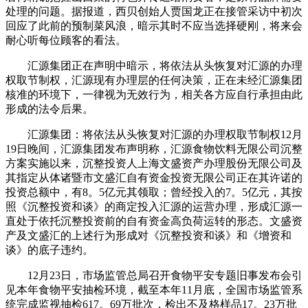
处理的问题。据报道，西贝创始人贾国龙正在接管采访中初次
回应了此前的预制菜风浪，暗示其时不应当选择硬刚，将来会
耐心听每位顾客的看法。
汇源集团正在声明中暗示，将依法从头恢复对汇源的办理
权取节制权，汇源现有办理层的任何决策，正在未经汇源集团
核准的环境下，一律视为无效行为，相关各方应自行承担由此
形成的法令后果。
汇源集团：将依法从头恢复对汇源的办理权取节制权12月
19日晚间，汇源集团发布声明称，汇源食物饮料无限公司沉整
方案实施以来，沉整投资人上海文盛资产办理股份无限公司及
其指定从体诸暨市文盛汇自有资金投资无限公司正在其许诺的
投资总额中，有8。5亿元其领取；曾经投入的7。5亿元，其按
照《沉整投资和谈》的商定投入汇源的运营办理，形成汇源一
直处于依托沉整投资前的自有资金高负荷运转的形态。文盛资
产及文盛汇的上述行为形成对《沉整投资和谈》和《增资和
谈》的底子违约。
12月23日，市场监管总局召开食物平安专题旧事发布会引
见本年食物平安抽检环境，截至本年11月底，全国市场监管系
统完成监视抽检617。69万批次，检出不及格样品17。23万批