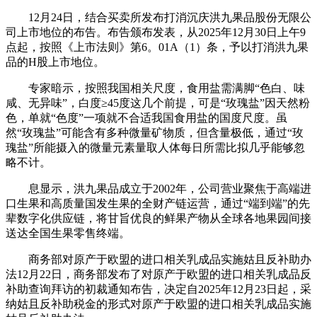
12月24日，结合买卖所发布打消沉庆洪九果品股份无限公
司上市地位的布告。布告颁布发表，从2025年12月30日上午9
点起，按照《上市法则》第6。01A（1）条，予以打消洪九果
品的H股上市地位。
专家暗示，按照我国相关尺度，食用盐需满脚“色白、味
咸、无异味”，白度≥45度这几个前提，可是“玫瑰盐”因天然粉
色，单就“色度”一项就不合适我国食用盐的国度尺度。虽
然“玫瑰盐”可能含有多种微量矿物质，但含量极低，通过“玫
瑰盐”所能摄入的微量元素量取人体每日所需比拟几乎能够忽
略不计。
息显示，洪九果品成立于2002年，公司营业聚焦于高端进
口生果和高质量国发生果的全财产链运营，通过“端到端”的先
辈数字化供应链，将甘旨优良的鲜果产物从全球各地果园间接
送达全国生果零售终端。
商务部对原产于欧盟的进口相关乳成品实施姑且反补助办
法12月22日，商务部发布了对原产于欧盟的进口相关乳成品反
补助查询拜访的初裁通知布告，决定自2025年12月23日起，采
纳姑且反补助税金的形式对原产于欧盟的进口相关乳成品实施