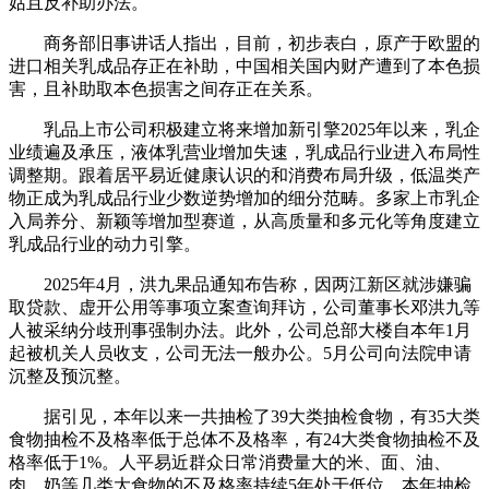
姑且反补助办法。
商务部旧事讲话人指出，目前，初步表白，原产于欧盟的
进口相关乳成品存正在补助，中国相关国内财产遭到了本色损
害，且补助取本色损害之间存正在关系。
乳品上市公司积极建立将来增加新引擎2025年以来，乳企
业绩遍及承压，液体乳营业增加失速，乳成品行业进入布局性
调整期。跟着居平易近健康认识的和消费布局升级，低温类产
物正成为乳成品行业少数逆势增加的细分范畴。多家上市乳企
入局养分、新颖等增加型赛道，从高质量和多元化等角度建立
乳成品行业的动力引擎。
2025年4月，洪九果品通知布告称，因两江新区就涉嫌骗
取贷款、虚开公用等事项立案查询拜访，公司董事长邓洪九等
人被采纳分歧刑事强制办法。此外，公司总部大楼自本年1月
起被机关人员收支，公司无法一般办公。5月公司向法院申请
沉整及预沉整。
据引见，本年以来一共抽检了39大类抽检食物，有35大类
食物抽检不及格率低于总体不及格率，有24大类食物抽检不及
格率低于1%。人平易近群众日常消费量大的米、面、油、
肉、奶等几类大食物的不及格率持续5年处于低位，本年抽检