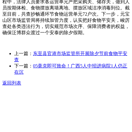
程中，法律人员要求各运营单元严把采购关、储存关，做到人
员按期体检、食物摆放离墙离地、摆放区域洁净消毒到位。截
至目前，共查抄畅通环节食物运营单元72户次。下一步，元宝
山区市场监管局将持续加管力度，认实把好食物平安关，峻厉
查处各类违法行为，切实规范市场次序、保障消费者的权益，
确保泛博群众渡过一个安泰的除夕假期。
上一篇：
东至县官港市场监管所开展除夕节前食物平安
查
下一篇：
05毫克即可致命！广西5人中招进病院1人仍正
在沉
返回列表
关于我们
食品安全动态
食品安全知识
联系我们