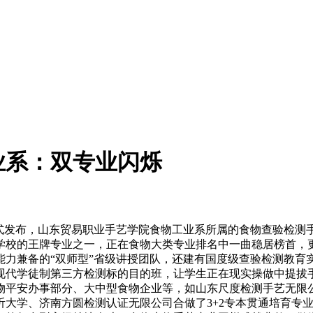
业系：双专业闪烁
榜正式发布，山东贸易职业手艺学院食物工业系所属的食物查验检
学校的王牌专业之一，正在食物大类专业排名中一曲稳居榜首，
能力兼备的“双师型”省级讲授团队，还建有国度级查验检测教育
现代学徒制第三方检测标的目的班，让学生正在现实操做中提拔
物平安办事部分、大中型食物企业等，如山东尺度检测手艺无限
大学、济南方圆检测认证无限公司合做了3+2专本贯通培育专