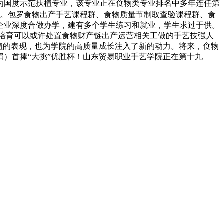
为国度示范扶植专业，该专业正在食物类专业排名中多年连任第
专家。包罗食物出产手艺课程群、食物质量节制取查验课程群、食
企业深度合做办学，建有多个学生练习和就业，学生求过于供。
培育可以或许处置食物财产链出产运营相关工做的手艺技强人
植的表现，也为学院的高质量成长注入了新的动力。将来，食物
）首捧“大挑”优胜杯！山东贸易职业手艺学院正在第十九