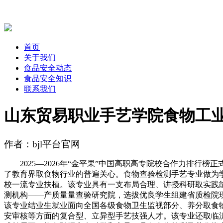
首页
关于我们
食品安全动态
食品安全知识
联系我们
山东贸易职业手艺学院食物工
作者：bjl平台官网
2025—2026年“金平果”中国高职高专院校合作力排行
了教育界取食物行业的普遍关心。食物查验检测手艺专业做为
校一流专业扶植。该专业具有一支布局合理、讲授科研取实践
测机构——产质量量查验研究院，选拔优良学生组建省质检院
该专业结业生就业面向全国各级食物卫生监视部分、养分取食
安审核等方面的复合型、立异型手艺技强人才。该专业还取临沂