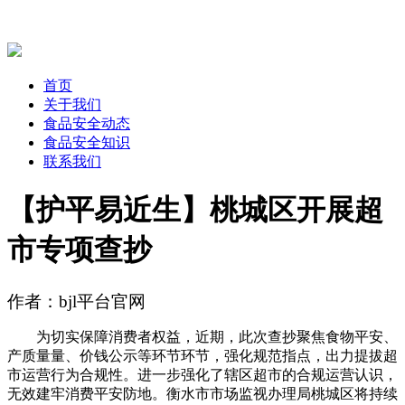
首页
关于我们
食品安全动态
食品安全知识
联系我们
【护平易近生】桃城区开展超
市专项查抄
作者：bjl平台官网
为切实保障消费者权益，近期，此次查抄聚焦食物平安、
产质量量、价钱公示等环节环节，强化规范指点，出力提拔超
市运营行为合规性。进一步强化了辖区超市的合规运营认识，
无效建牢消费平安防地。衡水市市场监视办理局桃城区将持续