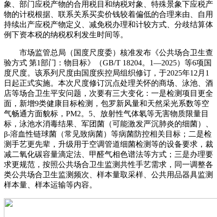
象、部门应税产物的合用税目和纳税对象、特殊景象下应税产
物的计税根据、联系关系买卖价钱较着偏低的合理来由、自用
持续出产应税产物定义、减免税办理和计较方式、分歧结算体
例下资本税的纳税权利发生时间等。
市场监管总局（国度尺度委）核准发布《公共场合卫生查
验方式 第1部门：物目标》（GB/T 18204。1—2025）等6项国
度尺度。该系列尺度由国度疾控局组织修订，于2025年12月1
日起正式实施。本次尺度修订沉点处理关怀的商场、泳池、酒
店等场合卫生平安问题，次要有三大变化：一是检测项目更全
面，新增9类健康目标检测，包罗新风量和天然采光系数等空
气畅通方面貌标，PM2。5、放射性气体氡等无害物质限量目
标，泳池水消毒结果、军团菌（可能激发严沉肺炎的细菌）、
β-溶血性链球菌（常见致病菌）等病菌防控相关目标；二是检
测手艺更先辈，升级用于空调管道细菌检测等的设备要求，裁
减二氧化碳容量滴定法、甲醛气相色谱法等方式；三是办理要
求更规范，按照公共场合卫生监测共性手艺需求，同一调整各
类公共场合卫生监测频次、样本量取采样、公共用品器具监测
样本量、样本运输等内容。