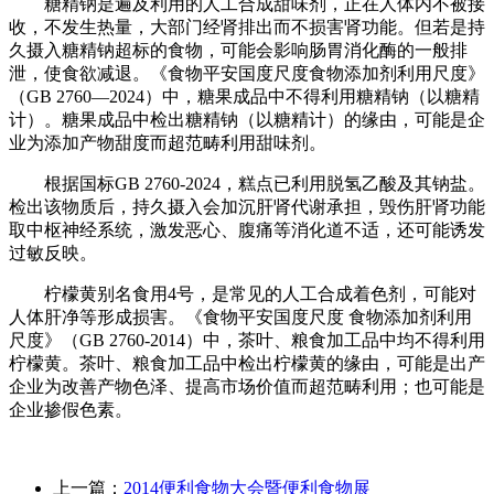
糖精钠是遍及利用的人工合成甜味剂，正在人体内不被接
收，不发生热量，大部门经肾排出而不损害肾功能。但若是持
久摄入糖精钠超标的食物，可能会影响肠胃消化酶的一般排
泄，使食欲减退。《食物平安国度尺度食物添加剂利用尺度》
（GB 2760—2024）中，糖果成品中不得利用糖精钠（以糖精
计）。糖果成品中检出糖精钠（以糖精计）的缘由，可能是企
业为添加产物甜度而超范畴利用甜味剂。
根据国标GB 2760-2024，糕点已利用脱氢乙酸及其钠盐。
检出该物质后，持久摄入会加沉肝肾代谢承担，毁伤肝肾功能
取中枢神经系统，激发恶心、腹痛等消化道不适，还可能诱发
过敏反映。
柠檬黄别名食用4号，是常见的人工合成着色剂，可能对
人体肝净等形成损害。《食物平安国度尺度 食物添加剂利用
尺度》（GB 2760-2014）中，茶叶、粮食加工品中均不得利用
柠檬黄。茶叶、粮食加工品中检出柠檬黄的缘由，可能是出产
企业为改善产物色泽、提高市场价值而超范畴利用；也可能是
企业掺假色素。
上一篇：
2014便利食物大会暨便利食物展