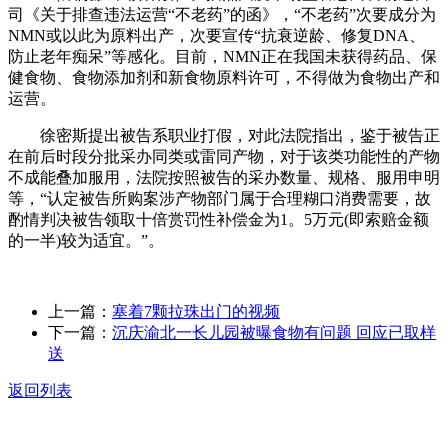
司《关于排查违法运营“不老药”的函》，“不老药”次要成分为
NMN或以此为原料出产，次要宣传“抗衰逆龄、修复DNA、
防止老年痴呆”等感化。目前，NMN正在我国未获得药品、保
健食物、食物添加剂和新食物原料许可，不得做为食物出产和
运营。
徐密斯提出被告系职业打假，对此法院指出，鉴于被告正
在前后时段分批采办同类或雷同产物，对于该类功能性的产物
不成能叠加服用，法院按照被告的采办数量、规格、服用申明
等，“认定被告所购案涉产物部门属于合理糊口消费需要，故
酌情判决被告领取十倍赏罚性补偿金为1。5万元(即索赔金额
的一半)较为适宜。”。
上一篇：
塞着7颗拉珠出门的视频
下一篇：
沉庆渝北一长儿园被曝食物有问题 回应已取样
送
返回列表
关于我们