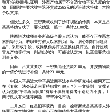
和开箱视频脚以证明，涉案产物属于不合适食物平安尺度的食
物，因而被告要求被告退还货款2565元的诉讼请求符律，本院
予以支撑。
但没过多久，王密斯就收到了沙坪坝区的传票，本来是吕
某某将她告状了，要求她退一赔十，共计23100元。
陕西恒达律师事务所高级合股人赵认为，能否存正在恶意
索赔等行为。若职业打假人以索赔为目标，居心制制“问题商
品”，采用或手段，或操纵伪劣商品互换优良商品、自行照顾
冒充产物等行为，则超出鸿沟，可能被认定为，以至需要承担
刑事义务。
因而，吕某某要求，王密斯退还货款2100元，并按购物款
的十倍价钱进行补偿，共计23100元。
中国人平易近大学平易近商事法令科学研究核心熊丙万正
在《专家：法令该若何看待职业打假人？》一文提到，支撑者
认为这股“平易近间执量”有帮于填补消费者个别动力不脚，工
商行政执有未逮等问题，帮帮净化市场。
11月26日，红星旧事获悉，目前，徐密斯就吕某某等人涉
嫌罪正在本地报案，目前仍正在期待警方受理立案。