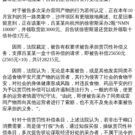
对于被告多次采办雷同产物的行为若何认定，正在本年10
月宣判的另一路类案中，沙坪坝区有更细致地阐述。红星旧事
留意到，正在该案中，吕某某向杭州的徐密斯采办2瓶“NMN
10000”，并领取货款3000元。后告状徐密斯退还货款并领取十
倍补偿3万元。
因而，法院裁定，被告有权要求被告承担赏罚性补偿义
务，支撑吕某某一盒十倍补偿的请求，即被告补偿25650元
(2565元×10)，共计28215元。
因而，法院认为，无论是本案被告，或是其他发卖同类不
合适食物平安尺度产物的运营者，其行为侵害了社会的食物平
安，对社会的身体健康形成风险，对违反食物、药品平安的行
为予以赏罚性补偿可以或许遏制违法行为，一般的市场，使更
多的运营者情愿守纪守法。“由此，即便被告采办了同类或雷
同产物而向其他运营者进行了索赔，也不克不及免去本案被告
应承担的义务。”。
针对十倍赏罚性补偿条目，上述法院认为，若非出于糊口
消费需要，而是借“打假”为名，通过知假买假，操纵赏罚性补
偿条目，多次提告状讼谋取经济好处的采办者，不属于法令的