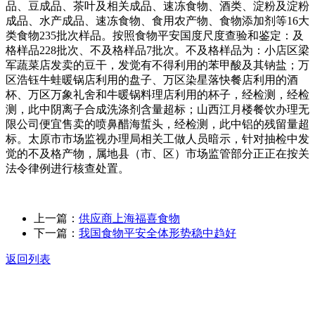
品、豆成品、茶叶及相关成品、速冻食物、酒类、淀粉及淀粉
成品、水产成品、速冻食物、食用农产物、食物添加剂等16大
类食物235批次样品。按照食物平安国度尺度查验和鉴定：及
格样品228批次、不及格样品7批次。不及格样品为：小店区梁
军蔬菜店发卖的豆干，发觉有不得利用的苯甲酸及其钠盐；万
区浩钰牛蛙暖锅店利用的盘子、万区染星落快餐店利用的酒
杯、万区万象礼舍和牛暖锅料理店利用的杯子，经检测，经检
测，此中阴离子合成洗涤剂含量超标；山西江月楼餐饮办理无
限公司便宜售卖的喷鼻醋海蜇头，经检测，此中铝的残留量超
标。太原市市场监视办理局相关工做人员暗示，针对抽检中发
觉的不及格产物，属地县（市、区）市场监管部分正正在按关
法令律例进行核查处置。
上一篇：
供应商上海福喜食物
下一篇：
我国食物平安全体形势稳中趋好
返回列表
关于我们