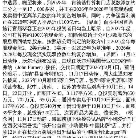
中透露，瞻望将来，到2028年，肯德基打算将门店总数添加约
三分之一至17，000多家，并正在2026年至2028年间实现系统
发卖额中至高单元数的年均复合增加率。同时，力争运营利润
正在2028年冲破人平易近币100亿元。（界面）百胜中国首席
施行官屈翠容正在2025年投资者日勾当上暗示，自2027年起，
公司打算将约100%的现金流，扣除领取给子公司少数股东的
股息后回馈给股东。按照该公司制定的财政方针：2025全年每
股现金流2。2美元至2。3美元；以2025年为基准年，2026至
2028年每股现金流实现双位数年均复合增加。（界面）11月17
日动静，沃尔玛颁布发表，由现任沃尔玛美国营业CEO约翰·
弗纳（John Furner）接任。交代日期定于2026年2月1日。董明
伦暗示，弗纳“具备奇特能力，11月17日动静，周大生通知布
告披露，2025年10月新增5家自营门店，包罗4家专卖店和1家
联营专柜。此中，济南、、姑苏的专卖店别离于10月1日、14
日、22日开业，面积正在45。3-117平方米，总投资别离为650
万元、702万元、650万元；通州专卖店于10月20日开业，面积
117平方米，总投资640万元；贵阳专柜于10月18日开业，面积
39平方米，总投资320万元。次要商品为素金、镶嵌类。（概
念网）11月17日动静，海底捞旗下快餐尝试品牌“小嗨爱炸”正
在西安沣西吾悦广场开出首家“小嗨爱炸·中国比萨”店，并打
算12月正在长沙万象城推出升级后的“小嗨爱炸hiburger”首