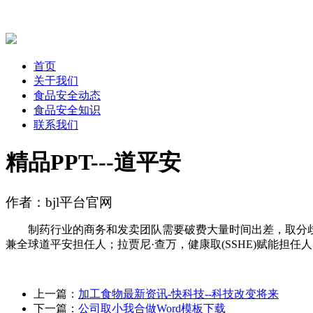
首页
关于我们
食品安全动态
食品安全知识
联系我们
精品PPT---道平安
作者：bjl平台官网
制药行业的商务和发卖团队需要破费大量时间出差，取分歧地
兼全球道平安担任人；拉贾尼·查万，健康取(SSHE)赋能担任
上一篇：
加工食物最新资讯-快科技--科技改变将来
下一篇：
公司取小我合做Word模板下载