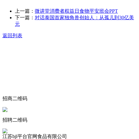
上一篇：
微讲堂消费者权益日食物平安班会PPT
下一篇：
对话泰国首家独角兽创始人：从孤儿到30亿美
元
返回列表
关于我们
食品安全动态
食品安全知识
联系我们
招商二维码
招聘二维码
江苏bjl平台官网食品有限公司