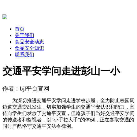
首页
关于我们
食品安全动态
食品安全知识
联系我们
交通平安学问走进彭山一小
作者：bjl平台官网
为深切推进交通平安学问走进学校步履，全力防止校园周
边道交通变乱发生，切实加强学生的交通平安认识和能力，宣
传向学生们发放了交通平安宣，但愿孩子们当好交通平安学问
的传送者和监视者，以“小手拉大手”的体例，正在参取交通的
同时严酷恪守交通平安法令律例。