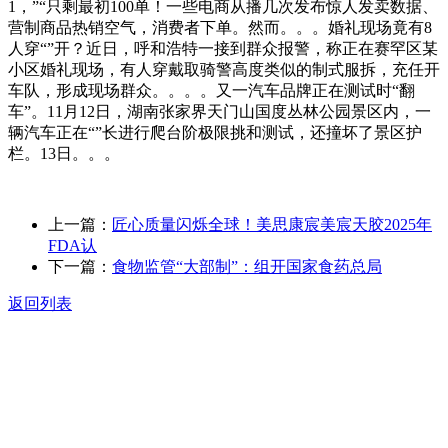
1，”“只剩最初100单！一些电商从播几次发布惊人发卖数据、
营制商品热销空气，消费者下单。然而。。。婚礼现场竟有8
人穿“”开？近日，呼和浩特一接到群众报警，称正在赛罕区某
小区婚礼现场，有人穿戴取骑警高度类似的制式服拆，充任开
车队，形成现场群众。。。。又一汽车品牌正在测试时“翻
车”。11月12日，湖南张家界天门山国度丛林公园景区内，一
辆汽车正在“”长进行爬台阶极限挑和测试，还撞坏了景区护
栏。13日。。。
上一篇：
匠心质量闪烁全球！美思康宸美宸天胶2025年
FDA认
下一篇：
食物监管“大部制”：组开国家食药总局
返回列表
关于我们
食品安全动态
食品安全知识