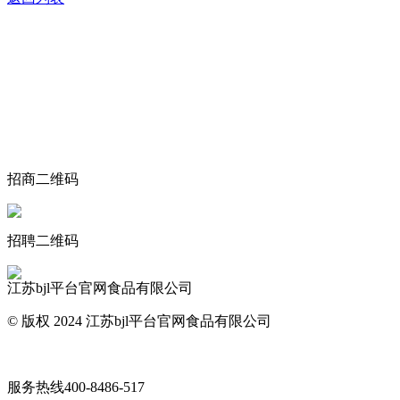
关于我们
食品安全动态
食品安全知识
联系我们
招商二维码
招聘二维码
江苏bjl平台官网食品有限公司
© 版权 2024 江苏bjl平台官网食品有限公司
网站地图
服务热线
400-8486-517