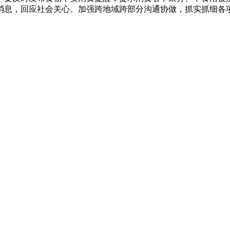
消息，回应社会关心。加强跨地域跨部分沟通协做，抓实抓细各