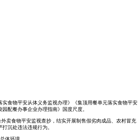
实食物平安从体义务监视办理》《集顶用餐单元落实食物平安
校园配餐办事企业办理指南》国度尺度。
台外卖食物平安监视查抄，结实开展制售假劣肉成品、农村冒充
严打沉处违法违规行为。
安总体环境。