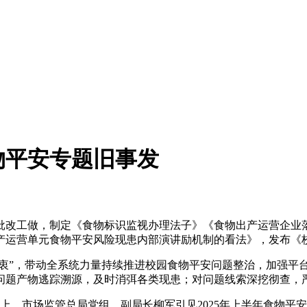
物平安专题旧事发
改工做，制定《食物标识监视办理法子》《食物出产运营企业落
产运营单元食物平安风险现患内部演讲励机制的看法》，发布《
衷”，带动全系统力量持续推进校园食物平安问题整治，加强平
问题产物逃踪溯源，及时消弭各类现患；对问题线索深挖彻查，
，市场监管总局党组、副局长柳军引见2025年上半年食物平