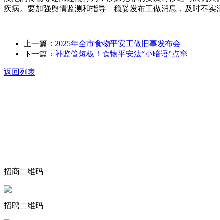
疾病。要加强舆情监测和指导，稳妥发布工做消息，及时不实
上一篇：
2025年全市食物平安工做旧事发布会
下一篇：
补监管短板！食物平安法“小暗语”点窜
返回列表
关于我们
食品安全动态
食品安全知识
联系我们
招商二维码
招聘二维码