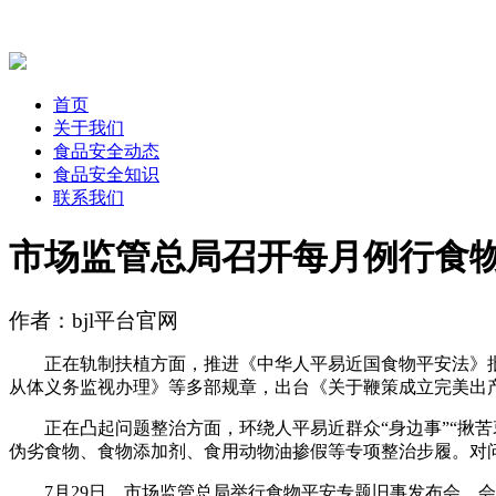
首页
关于我们
食品安全动态
食品安全知识
联系我们
市场监管总局召开每月例行食
作者：bjl平台官网
正在轨制扶植方面，推进《中华人平易近国食物平安法》批
从体义务监视办理》等多部规章，出台《关于鞭策成立完美出
正在凸起问题整治方面，环绕人平易近群众“身边事”“揪苦
伪劣食物、食物添加剂、食用动物油掺假等专项整治步履。对
7月29日，市场监管总局举行食物平安专题旧事发布会。会上