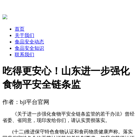
首页
关于我们
食品安全动态
食品安全知识
联系我们
吃得更安心！山东进一步强化
食物平安全链条监
作者：bjl平台官网
《关于进一步强化食物平安全链条监管的若干办法》曾经
省委、省同意，现印发给你们，请认实贯彻落实。
(十二)推进保守特色食物认证和食药物质健康声称。落实