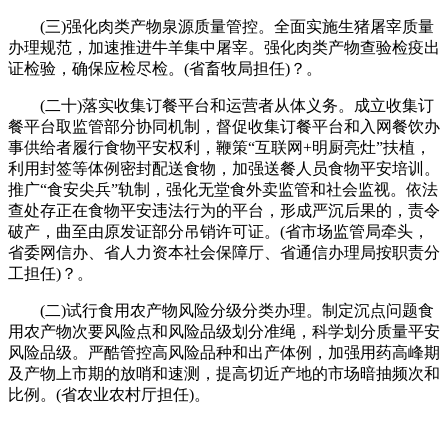
(三)强化肉类产物泉源质量管控。全面实施生猪屠宰质量
办理规范，加速推进牛羊集中屠宰。强化肉类产物查验检疫出
证检验，确保应检尽检。(省畜牧局担任)？。
(二十)落实收集订餐平台和运营者从体义务。成立收集订
餐平台取监管部分协同机制，督促收集订餐平台和入网餐饮办
事供给者履行食物平安权利，鞭策“互联网+明厨亮灶”扶植，
利用封签等体例密封配送食物，加强送餐人员食物平安培训。
推广“食安尖兵”轨制，强化无堂食外卖监管和社会监视。依法
查处存正在食物平安违法行为的平台，形成严沉后果的，责令
破产，曲至由原发证部分吊销许可证。(省市场监管局牵头，
省委网信办、省人力资本社会保障厅、省通信办理局按职责分
工担任)？。
(二)试行食用农产物风险分级分类办理。制定沉点问题食
用农产物次要风险点和风险品级划分准绳，科学划分质量平安
风险品级。严酷管控高风险品种和出产体例，加强用药高峰期
及产物上市期的放哨和速测，提高切近产地的市场暗抽频次和
比例。(省农业农村厅担任)。