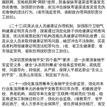
频联网、安检机联网“两联”使用，防备操纵寄递渠道寄递冒充
伪劣食物。加强部分协做，依法冲击操纵寄递渠道发卖冒充伪
劣食物的违法行为。(省市场监管局、省邮政办理局按职责分
工担任)。
(二十三)完美从业人员健康证办理机制。加强医疗卫朝气
构健康证明开具办理，摸索通过消息化路子供给健康证明查询
渠道。依法依规查处医疗机构违规出具健康证明和乱收费，以
及从业人员未取得健康证明等问题，峻厉冲击不法制制、买卖
或者利用假健康证明违法犯罪勾当。(省、省卫生健康委、省
市场监管局、省疾控局按职责分工担任)。
为深切贯彻食物平安“四个最严”要求，进一步厘清食物平
安监管义务，健全“从农田到餐桌”全链条监管机制，底线思
维、问题导向，持续抓、从严抓，保障人平易近群众“舌尖上
的平安”，连系山东现实，制定如下办法。
(二十一)强化集顶用餐单元食物平安分析监管。强化对本
行业集顶用餐单元的食物平安教育和日常办理。积极推进学
校、养老机构、病院等单元食堂“互联网+明厨亮灶”扶植，稳
妥推进加工制做过程公开，强化社会监视。(省教育厅、省平
易近政厅、省人力资本社会保障厅、省住房城乡扶植厅、省交