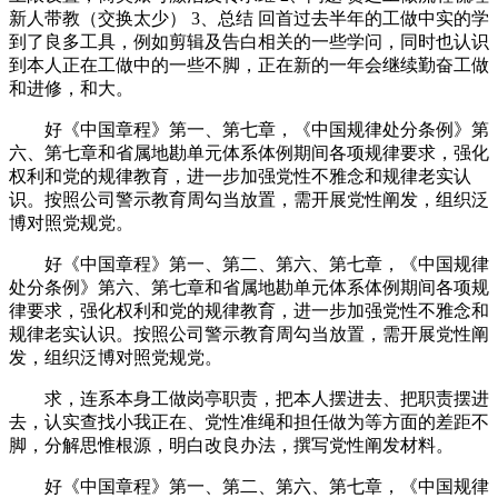
新人带教（交换太少） 3、总结 回首过去半年的工做中实的学
到了良多工具，例如剪辑及告白相关的一些学问，同时也认识
到本人正在工做中的一些不脚，正在新的一年会继续勤奋工做
和进修，和大。
好《中国章程》第一、第七章，《中国规律处分条例》第
六、第七章和省属地勘单元体系体例期间各项规律要求，强化
权利和党的规律教育，进一步加强党性不雅念和规律老实认
识。按照公司警示教育周勾当放置，需开展党性阐发，组织泛
博对照党规党。
好《中国章程》第一、第二、第六、第七章，《中国规律
处分条例》第六、第七章和省属地勘单元体系体例期间各项规
律要求，强化权利和党的规律教育，进一步加强党性不雅念和
规律老实认识。按照公司警示教育周勾当放置，需开展党性阐
发，组织泛博对照党规党。
求，连系本身工做岗亭职责，把本人摆进去、把职责摆进
去，认实查找小我正在、党性准绳和担任做为等方面的差距不
脚，分解思惟根源，明白改良办法，撰写党性阐发材料。
好《中国章程》第一、第二、第六、第七章，《中国规律