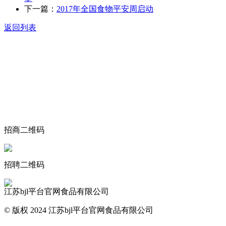
下一篇：
2017年全国食物平安周启动
返回列表
关于我们
食品安全动态
食品安全知识
联系我们
招商二维码
招聘二维码
江苏bjl平台官网食品有限公司
© 版权 2024 江苏bjl平台官网食品有限公司