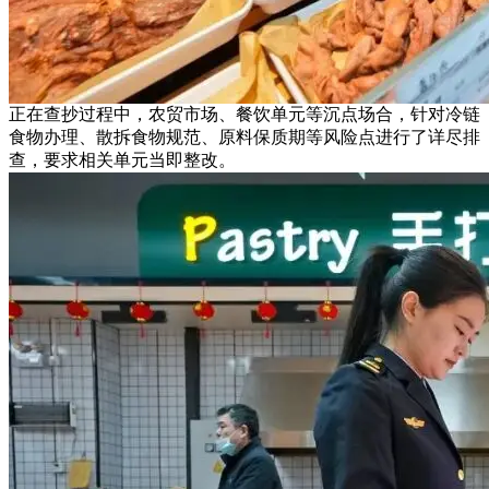
正在查抄过程中，农贸市场、餐饮单元等沉点场合，针对冷链
食物办理、散拆食物规范、原料保质期等风险点进行了详尽排
查，要求相关单元当即整改。