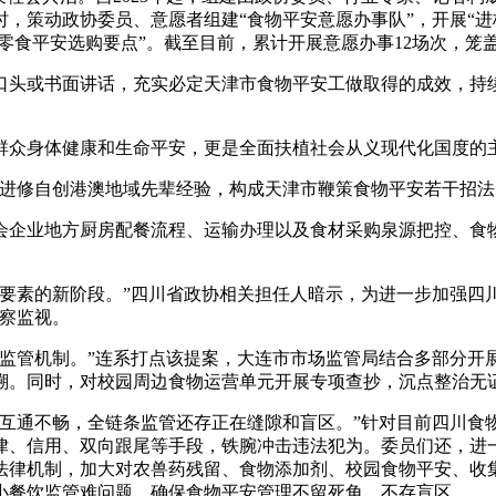
，策动政协委员、意愿者组建“食物平安意愿办事队”，开展“进
零食平安选购要点”。截至目前，累计开展意愿办事12场次，笼盖
头或书面讲话，充实必定天津市食物平安工做取得的成效，持
。
众身体健康和生命平安，更是全面扶植社会从义现代化国度的
修自创港澳地域先辈经验，构成天津市鞭策食物平安若干招法
业地方厨房配餐流程、运输办理以及食材采购泉源把控、食物
素的新阶段。”四川省政协相关担任人暗示，为进一步加强四川
视察监视。
管机制。”连系打点该提案，大连市市场监管局结合多部分开
溯。同时，对校园周边食物运营单元开展专项查抄，沉点整治无
通不畅，全链条监管还存正在缝隙和盲区。”针对目前四川食
律、信用、双向跟尾等手段，铁腕冲击违法犯为。委员们还，进
法律机制，加大对农兽药残留、食物添加剂、校园食物平安、收
小餐饮监管难问题，确保食物平安管理不留死角、不存盲区。