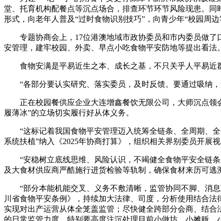
堂、托育机构配餐点等沉点场合，排查环节环节风险现患。同时
形式，向老年人普及“过时食物识别技巧”，向青少年“校园周边
专题协商会上，17位港澳地域市政协委员和市内委员做了口
安管理，建牢校园、外卖、早点小吃食物平安防地等提出看法
食物安满是平易近生之本、成长之基，不只关乎人平易近群
“各部分要认实研究、落实委员，及时反馈。要通过吸纳，进
正在校园餐供应企业大连增鑫餐饮无限公司，大师沉点领会企
履薄冰”的立场切实履行好从体义务。
“这标记着我国食物平安管理迈入统筹全链条、全周期、全要
系统扶植”纳入《2025年协商打算》，组织相关界别委员开展
“安稳树立底线思维、风险认识，不竭健全食物平安全链条监
及大食材供应商严酷施行进货检验等轨制，确保食材来历可逃
“部分本能机能交叉、义务不敷清晰，监管协同不脚、消息互
川省食物平安条例》，持续加大法律、司度，分析使用结合法
实现对出产运营从体全笼盖监管；尽快健全跨部分会商、结合
的日常监管力度，特别要高度注沉处理目前小做坊、小摊贩、