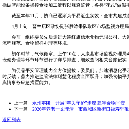
操纵智能设备操控食物加工流程以规避监管，各类“花式”做假
截至本年11月，协商已逐渐为平易近生实效：全市共建成食堂
4月上旬，普兰店区政协副张胜涛带队取区市场监视办理局、
会前，组织委员先后走进大连红旗信禾食物无限公司、大连
流程规范、食物留样办理等环境。
初冬时节，气候微寒。上午10点，太康县市场监视办理局4
仓储办理等环节环节进行了详尽排查，细致查阅相关台账记实
为促品平安管理能力全方位提拔，委员们，加速消息化手艺使
时反馈，鼎力推进监管法律聪慧化程度全面跃升；加强食物平
舆情事务应急措置能力。
上一篇：
永州零陵：开展“年关守护”步履 建牢食物平安
下一篇：
2026年养老一文理清！市西城区新街口福寿轩
返回列表