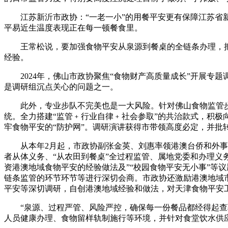
江苏新沂市政协：“一老一小”的用餐平安更有保障江苏省新
平易近生温度表现正在每一顿餐食里。
王常松说，要加强食物平安从泉源到餐桌的全链条办理，把“
经验。
2024年，佛山市政协聚焦“食物财产高质量成长”开展专
是调研组沉点关心的问题之一。
此外，专业步队不完美也是一大风险。针对佛山食物监管步
统。全力搭建“监管﹢行业自律﹢社会参取”的共治款式，积极
牢食物平安的“防护网”。调研演讲获得市带领高度必定，并批
从本年2月起，市政协副张金英、刘惠率领港澳台侨和外事委
者从体义务、“从农田到餐桌”全过程监管、属地党委和办理义
资港澳地域食物平安的经验做法及”“校园食物平安无小事”等议
链条监管的环节环节等进行深切会商。市政协还激励港澳地域
平安等深切调研，自创港澳地域经验和做法，对天津食物平安
“泉源、过程严管、风险严控，确保每一份餐品都经得起查验
人员健康办理、食物留样轨制施行等环境，并针对食堂饮水供