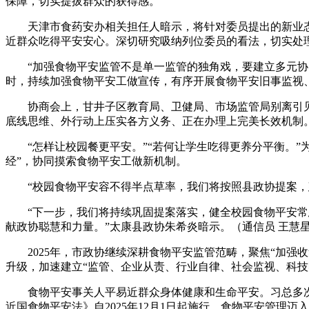
保障，切实提拔群众的获得感。
天津市食药安办相关担任人暗示，将针对委员提出的新业态
近群众吃得平安安心。深切研究吸纳列位委员的看法，切实处理
“加强食物平安监管不是单一监管的独角戏，要建立多元协同
时，持续加强食物平安工做宣传，有序开展食物平安旧事监视、
协商会上，甘井子区教育局、卫健局、市场监管局别离引见了
底线思维、外行动上压实各方义务、正在办理上完美长效机制
“怎样让校园餐更平安。”“若何让学生吃得更养分平衡。”
经”，协同摸索食物平安工做新机制。
“校园食物平安容不得半点草率，我们将按照县政协提案，建
“下一步，我们将持续巩固提案落实，健全校园食物平安常态
献政协聪慧和力量。”太康县政协朱希炎暗示。（通信员 王慧星 
2025年，市政协继续深耕食物平安监管范畴，聚焦“加强收
升级，加速建立“监管、企业从责、行业自律、社会监视、科技赋
食物平安事关人平易近群众身体健康和生命平安。习总多次对
近国食物平安法》自2025年12月1日起施行，食物平安管理