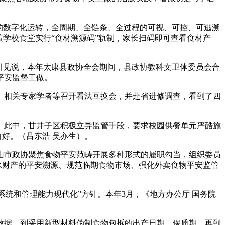
的数字化运转，全周期、全链条、全过程的可视、可控、可逃溯
学校食堂实行“食材溯源码”轨制，家长扫码即可查看食材产
引见说，本年太康县政协全会期间，县政协教科文卫体委员会合
平安监督工做。
、相关专家学者等召开看法互换会，并赴省进修调查，看到了四
。此中，甘井子区积极立异监管手段，要求校园供餐单元严酷施
向好。（吕东浩 吴亦生）。
市政协聚焦食物平安范畴开展多种形式的履职勾当，组织委员
水财产的平安溯源、规范临期食物市场、强化外卖食物平安监管
系统和管理能力现代化”方针。本年3月，《地方办公厅 国务院
据，到采用新型材料伪制食物包拆的出产日期、保质期，再到