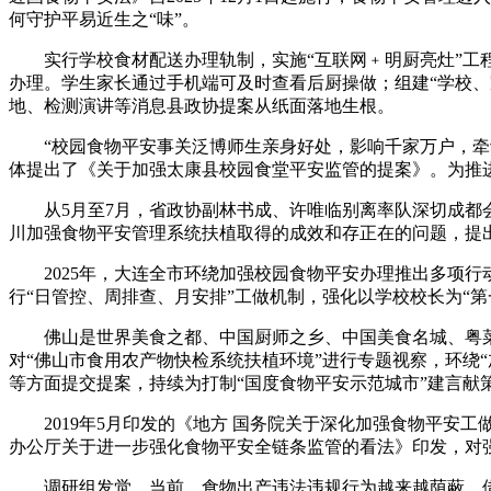
何守护平易近生之“味”。
实行学校食材配送办理轨制，实施“互联网﹢明厨亮灶”工程
办理。学生家长通过手机端可及时查看后厨操做；组建“学校、
地、检测演讲等消息县政协提案从纸面落地生根。
“校园食物平安事关泛博师生亲身好处，影响千家万户，牵动
体提出了《关于加强太康县校园食堂平安监管的提案》。为推
从5月至7月，省政协副林书成、许唯临别离率队深切成都会
川加强食物平安管理系统扶植取得的成效和存正在的问题，提
2025年，大连全市环绕加强校园食物平安办理推出多项行
行“日管控、周排查、月安排”工做机制，强化以学校校长为“
佛山是世界美食之都、中国厨师之乡、中国美食名城、粤菜
对“佛山市食用农产物快检系统扶植环境”进行专题视察，环绕
等方面提交提案，持续为打制“国度食物平安示范城市”建言献
2019年5月印发的《地方 国务院关于深化加强食物平安工做
办公厅关于进一步强化食物平安全链条监管的看法》印发，对
调研组发觉，当前，食物出产违法违规行为越来越荫蔽，借