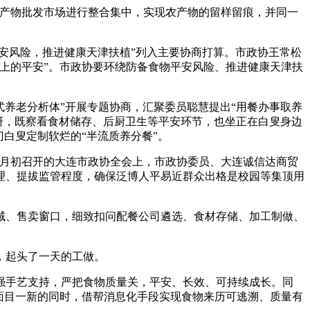
产物批发市场进行整合集中，实现农产物的留样留痕，并同一
安风险，推进健康天津扶植”列入主要协商打算。市政协王常松
上的平安”。市政协要环绕防备食物平安风险、推进健康天津扶
式养老分析体”开展专题协商，汇聚委员聪慧提出“用餐办事取养
调研，既察看食材储存、后厨卫生等平安环节，也坐正在白叟身边
白叟定制软烂的“半流质养分餐”。
月初召开的大连市政协全会上，市政协委员、大连诚信达商贸
理、提拔监管程度，确保泛博人平易近群众出格是校园等集顶用
、售卖窗口，细致扣问配餐公司遴选、食材存储、加工制做、
，起头了一天的工做。
手艺支持，严把食物质量关，平安、长效、可持续成长。同
面目一新的同时，借帮消息化手段实现食物来历可逃溯、质量有