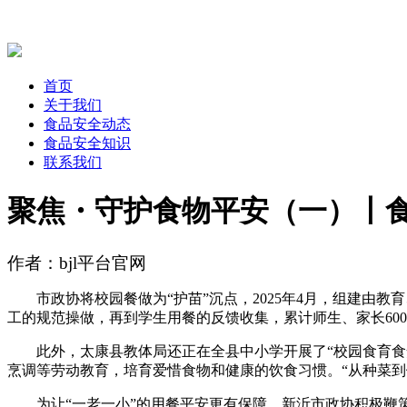
首页
关于我们
食品安全动态
食品安全知识
联系我们
聚焦・守护食物平安（一）丨食
作者：bjl平台官网
市政协将校园餐做为“护苗”沉点，2025年4月，组建由教
工的规范操做，再到学生用餐的反馈收集，累计师生、家长60
此外，太康县教体局还正在全县中小学开展了“校园食育食安
烹调等劳动教育，培育爱惜食物和健康的饮食习惯。“从种菜
为让“一老一小”的用餐平安更有保障，新沂市政协积极鞭策社