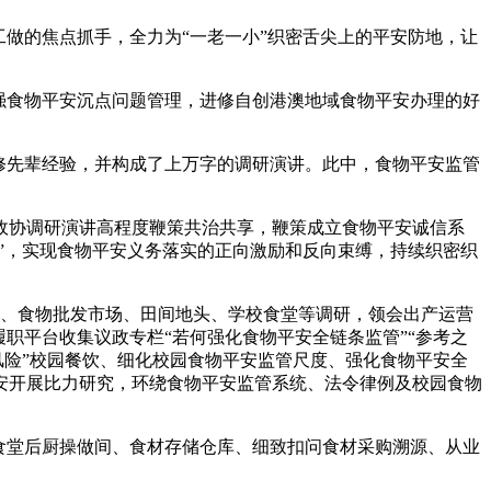
做的焦点抓手，全力为“一老一小”织密舌尖上的平安防地，让
强食物平安沉点问题管理，进修自创港澳地域食物平安办理的好
修先辈经验，并构成了上万字的调研演讲。此中，食物平安监管
协调研演讲高程度鞭策共治共享，鞭策成立食物平安诚信系
”，实现食物平安义务落实的正向激励和反向束缚，持续织密织
、食物批发市场、田间地头、学校食堂等调研，领会出产运营
职平台收集议政专栏“若何强化食物平安全链条监管”“参考之
零风险”校园餐饮、细化校园食物平安监管尺度、强化食物平安全
安开展比力研究，环绕食物平安监管系统、法令律例及校园食物
食堂后厨操做间、食材存储仓库、细致扣问食材采购溯源、从业