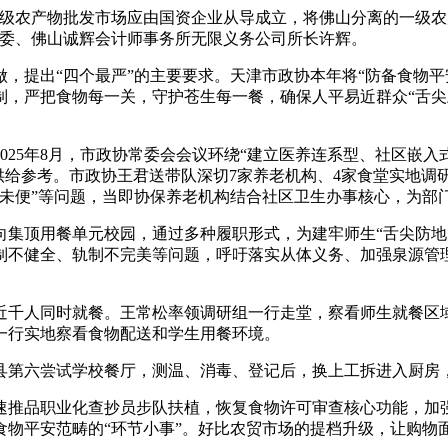
农产物批发市场应由国资企业从导成立，将佛山分离的一级农
常委、佛山诚辉会计师事务所无限义务公司所长许辉。
提出“四个最严”的主要要求。天津市政协本年将“防备食物平
制，严把食物每一关，守护苍生每一餐，确保人平易近群众“舌尖
5年8月，市政协常委会会议环绕“建立医养连系型、社区嵌入
定供给参考。市政协王君送带队深切7家养老机构、4家食堂实地
未便”等问题，当即协保养老机构结合社区卫生办事核心，为部门
顶用餐单元校园，通过多种履职形式，为建牢师生“舌尖防地
制不健全、轨制不完美等问题，呼吁落实从体义务、加强泉源管
千人同时就餐。王常松率领调研组一行走堂，察看师生就餐区域
一行实地察看食物配送和学生用餐环境。
县第六尝试学校餐厅，测温、消毒、登记后，换上工拆进入厨房
推品职业化查抄员步队扶植，恢复食物许可审查核心功能，加强
食物平安范畴的“环节小事”。好比农贸市场的提档升级，让购物