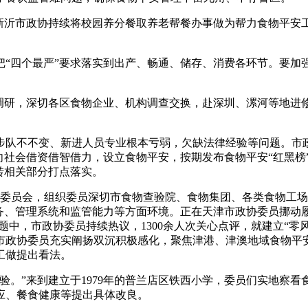
沂市政协持续将校园养分餐取养老帮餐办事做为帮力食物平安工
四个最严”要求落实到出产、畅通、储存、消费各环节。要加
题调研，深切各区食物企业、机构调查交换，赴深圳、漯河等地进
队不不变、新进人员专业根本亏弱，欠缺法律经验等问题。市政
向社会借资借智借力，设立食物平安，按期发布食物平安“红黑榜
转相关部分打点落实。
员会，组织委员深切市食物查验院、食物集团、各类食物工场
务、管理系统和监管能力等方面环境。正在天津市政协委员挪动履
题中，市政协委员持续热议，1300余人次关心点评，就建立“
市政协委员充实阐扬双沉积极感化，聚焦津港、津澳地域食物平
工做提出看法。
。”来到建立于1979年的普兰店区铁西小学，委员们实地察看
应、餐食健康等提出具体改良。