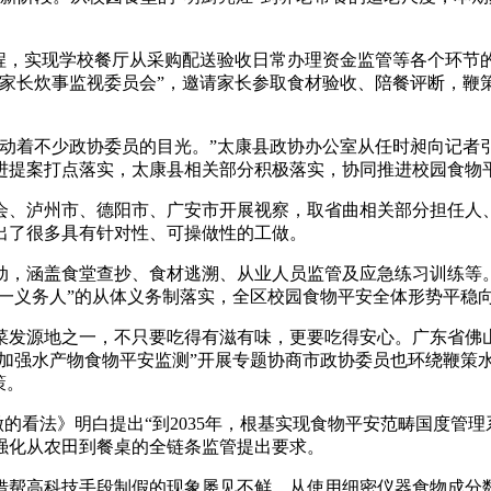
，实现学校餐厅从采购配送验收日常办理资金监管等各个环节
家长炊事监视委员会”，邀请家长参取食材验收、陪餐评断，鞭策
着不少政协委员的目光。”太康县政协办公室从任时昶向记者
进提案打点落实，太康县相关部分积极落实，协同推进校园食物
、泸州市、德阳市、广安市开展视察，取省曲相关部分担任人
出了很多具有针对性、可操做性的工做。
动，涵盖食堂查抄、食材逃溯、从业人员监管及应急练习训练等
第一义务人”的从体义务制落实，全区校园食物平安全体形势平稳
发源地之一，不只要吃得有滋有味，更要吃得安心。广东省佛山
“加强水产物食物平安监测”开展专题协商市政协委员也环绕鞭策
策。
的看法》明白提出“到2035年，根基实现食物平安范畴国度管理
强化从农田到餐桌的全链条监管提出要求。
帮高科技手段制假的现象屡见不鲜，从使用细密仪器食物成分数