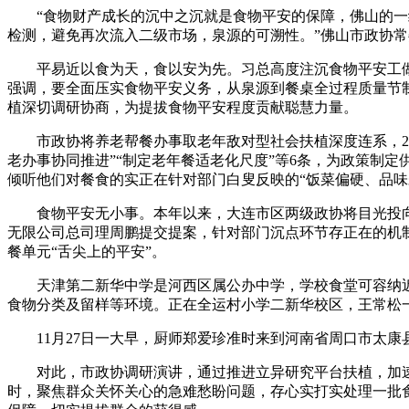
“食物财产成长的沉中之沉就是食物平安的保障，佛山的一级
检测，避免再次流入二级市场，泉源的可溯性。”佛山市政协
平易近以食为天，食以安为先。习总高度注沉食物平安工做，
强调，要全面压实食物平安义务，从泉源到餐桌全过程质量节
植深切调研协商，为提拔食物平安程度贡献聪慧力量。
市政协将养老帮餐办事取老年敌对型社会扶植深度连系，202
老办事协同推进”“制定老年餐适老化尺度”等6条，为政策制
倾听他们对餐食的实正在针对部门白叟反映的“饭菜偏硬、品味
食物平安无小事。本年以来，大连市区两级政协将目光投向集
无限公司总司理周鹏提交提案，针对部门沉点环节存正在的机
餐单元“舌尖上的平安”。
天津第二新华中学是河西区属公办中学，学校食堂可容纳近
食物分类及留样等环境。正在全运村小学二新华校区，王常松
11月27日一大早，厨师郑爱珍准时来到河南省周口市太康
对此，市政协调研演讲，通过推进立异研究平台扶植，加速
时，聚焦群众关怀关心的急难愁盼问题，存心实打实处理一批