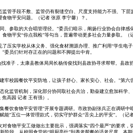
监管手段不敷、监管仍有裂缝空白、尺度支持能力不强、下层监
食物平安问题。（记者 张原 李宁馨）？。
、参取的大合唱管理径。”委员们暗示，阐扬行业协会自律感
食物平安“你点我检”等勾当，普遍带动更多社会力量参取。（记
压实学校从体义务、强化食材溯源办理、推广利用“学生电子养
。”委员们针对存正在的问题和不脚提出中肯。
为找准子，太康县教体局局长杨传俊找到县政协寻求帮帮。县政协
牢校园餐饮平安防地，让孩子舒心、家长安心、社会。”第六
化监管机制，深化部分协同取社会共治，勤奋建立愈加科学、
焦高园 记者 王有强）。
集餐饮食物平安管理”开展专题调研。市政协副张兵正在调研中暗
能”五位一体管理款式，切实守护群众“舌尖上的平安”。（记者 
食物平安工做做出主要批示，强调落实“四个最严”的要求，切
迈入新阶段。从校园食堂的“明厨亮灶”到养老帮餐的适老尺度，本