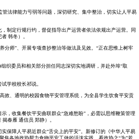
管法律能力亏弱等问题，深切研究、集中整治，切实让人平易
化，制定行规行约，督促指导出产运营者依法依规出产运营。同
者 韩冬）。
分师”、开展专项查抄整治等做法及见效。“正在思惟上树牢
组织委员和相关部分担任同志深切实地调研，并赴外埠“取
尝试学校校长祁说。
高效、通明的校园食物平安管理系统，为全县学生饮食平安贡
示，收集餐饮平安曲联群众“急难愁盼”，必需以思维鞭策管理
揭春雁 通信员 郑静）。
实保障人平易近群众“舌尖上的平安”。新修订的《中华人平易
期聚焦各地政协帮力食物平安工做的活泼实践，看政协之“为”若