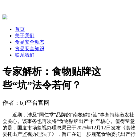
首页
关于我们
食品安全动态
食品安全知识
联系我们
专家解析：食物贴牌这
些“坑”法令若何？
作者：bjl平台官网
近期，涉及“同仁堂”品牌的“南极磷虾油”事务持续激发社
会关心。该事务也再次将“食物贴牌出产”推至核心。值得留意
的是，国度市场监视办理总局已于2025年12月12日发布《食物
委托出产监视办理法子》，旨正在进一步规范食物委托出产行