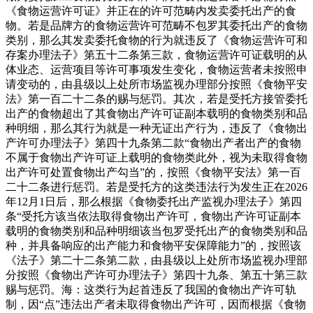
《食物运营许可证》并正在的许可范畴内发卖委托出产的食
物。若是品牌方的食物运营许可范畴不包罗其委托出产的食物
类别，那么其发卖委托食物的行为就违反了《食物运营许可和
存案办理法子》第五十二条第三款，食物运营许可证载明的从
体业态、运营项目等许可事项发生变化，食物运营者未按照申
请变动的，由县级以上处所市场监视办理部分按照《食物平安
法》第一百二十二条的赐与惩罚。其次，若是受托方接管委托
出产的食物超出了其食物出产许可证副本载明的食物类别和品
种明细，那么其行为就是一种无证出产行为，违反了《食物出
产许可办理法子》第四十九条第二款“食物出产者出产的食物
不属于食物出产许可证上载明的食物类此外，视为未取得食物
出产许可处置食物出产勾当”的，按照《食物平安法》第一百
二十二条进行惩罚。若是受托方的这类违法行为发生正在2026
年12月1日后，那么根据《食物委托出产监视办理法子》第四
条“受托方该当依法取得食物出产许可，食物出产许可证副本
载明的食物类别和品种明细该当包罗受托出产的食物类别和品
种，并具备响应的出产能力和食物平安保障能力”的，按照该
《法子》第二十二条第二款，由县级以上处所市场监视办理部
分按照《食物出产许可办理法子》第四十九条、第五十第三款
赐与惩罚。海：这类行为起首违反了我国的食物出产许可轨
制，因“点”违法出产者未取得食物出产许可，因而根据《食物