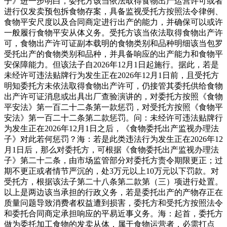
子》进一步明白，委托方该当依法取得食物出产运营许可或者
进行仅发卖预包拆食物存案，具备监视受托方按照法令律例、
食物平安尺度以及合同商定进行出产的能力，并确保可以或许
一般履行食物平安从体义务。受托方该当依法取得食物出产许
可，食物出产许可证副本载明的食物类别和品种明细该当包罗
受托出产的食物类别和品种，并具备响应的出产能力和食物平
安保障能力。但该法子自2026年12月1日起施行。据此，若是
未经许可违法贴牌行为发生正在2026年12月1日前，且受托方
明知委托方未依法取得食物出产许可，仍接管其委托供给食物
出产许可证消息或出具出厂查验演讲的，对委托方按照《食物
平安法》第一百二十二条第一款惩罚，对受托方按照《食物平
安法》第一百二十二条第二款惩罚。问：未经许可违法贴牌行
为发生正在2026年12月1日之后，《食物委托出产监视办理法
子》对此若何惩罚？海：若是此类违法行为发生正在2026年12
月1日后，那么对委托方，可根据《食物委托出产监视办理法
子》第二十二条，由市场监管部分对委托方责令期限更正；过
期不更正或者情节严沉的，处3万元以上10万元以下罚款。对
受托方，根据该法子第二十八条第二款第（三）项进行处置。
以上是两边该当承担的行政义务，若是委托出产的产物存正在
质量问题导致消费者权益遭到损害，委托方和受托方按照法令
和委托合同商定承担响应的平易近事义务。海：起首，委托方
做为委托加工食物的发卖从体，属于食物运营者，必需打点