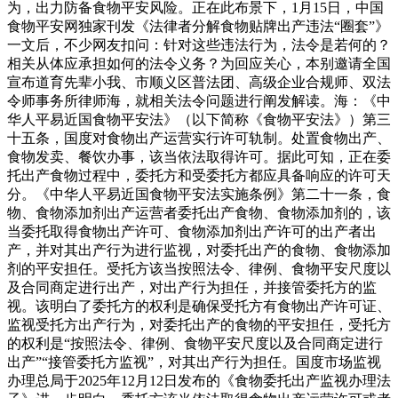
为，出力防备食物平安风险。正在此布景下，1月15日，中国
食物平安网独家刊发《法律者分解食物贴牌出产违法“圈套”》
一文后，不少网友扣问：针对这些违法行为，法令是若何的？
相关从体应承担如何的法令义务？为回应关心，本别邀请全国
宣布道育先辈小我、市顺义区普法团、高级企业合规师、双法
令师事务所律师海，就相关法令问题进行阐发解读。海：《中
华人平易近国食物平安法》（以下简称《食物平安法》）第三
十五条，国度对食物出产运营实行许可轨制。处置食物出产、
食物发卖、餐饮办事，该当依法取得许可。据此可知，正在委
托出产食物过程中，委托方和受委托方都应具备响应的许可天
分。《中华人平易近国食物平安法实施条例》第二十一条，食
物、食物添加剂出产运营者委托出产食物、食物添加剂的，该
当委托取得食物出产许可、食物添加剂出产许可的出产者出
产，并对其出产行为进行监视，对委托出产的食物、食物添加
剂的平安担任。受托方该当按照法令、律例、食物平安尺度以
及合同商定进行出产，对出产行为担任，并接管委托方的监
视。该明白了委托方的权利是确保受托方有食物出产许可证、
监视受托方出产行为，对委托出产的食物的平安担任，受托方
的权利是“按照法令、律例、食物平安尺度以及合同商定进行
出产”“接管委托方监视”，对其出产行为担任。国度市场监视
办理总局于2025年12月12日发布的《食物委托出产监视办理法