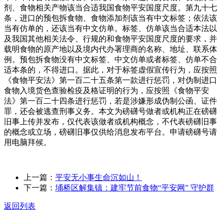
剂、食物相关产物该当合适我国食物平安国度尺度。第九十七
条，进口的预包拆食物、食物添加剂该当有中文标签；依法该
当有仿单的，还该当有中文仿单。标签、仿单该当合适本法以
及我国其他相关法令、行规的和食物平安国度尺度的要求，并
载明食物的原产地以及境内代办署理商的名称、地址、联系体
例。预包拆食物没有中文标签、中文仿单或者标签、仿单不合
适本条的，不得进口。据此，对于标签虚假宣传行为，应按照
《食物平安法》第一百二十五条第一款进行惩罚，对伪制进口
食物入境货色查验检疫及格证明的行为，应按照《食物平安
法》第一百二十四条进行惩罚，若是涉嫌形成伪制公函、证件
罪，还会被逃查刑事义务。本文为磅礴号做者或机构正在磅礴
旧事上传并发布，仅代表该做者或机构概念，不代表磅礴旧事
的概念或立场，磅礴旧事仅供给消息发布平台。申请磅礴号请
用电脑拜候。
上一篇：
平安无小事生命沉如山！
下一篇：
埇桥区解集镇：建牢节前食物“平安网” 守护群
返回列表