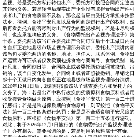
监视。若是受托方私行转包出产，委托方可按照合同商定逃查
其违约义务。若是转包后现实出产企业没有取得食物出产许可
或者出产的食物质量不及格，那么起首应由受托方承担未按照
法令、律例、食物平安尺度以及合同商定进行出产的权利，然
后再看委托方能否尽到对出产行为的监视权利，若是未尽到权
利，也应承担响应的义务。《食物委托出产监视办理法子》第
十条，委托两边该当正在委托出产合同订立后十个工做日内向
各自所正在地县级市场监视办理部分演讲。委托出产演讲内容
该当包罗委托两边的名称、地址、担任人、联系体例、食物出
产运营许可证或者仅发卖预包拆食物存案编号、食物类别、施
行尺度、合同刻日等。合同终止或者委托两边证照被撤销、吊
销的，该当自变化发生、合同终止或者证照被撤销、吊销之日
起十个工做日内向各自所正在地县级市场监视办理部分演讲。
2026年12月1日后，就能够按照该法子逃查委托方和受托方的
义务了。海：若是出产中私行改换的劣质原料食物原料或者用
收受接管食物做为原料，应按照《食物平安法》第一百二十进
行惩罚；若是是跨越保质期的食物原料，则应按照《食物平安
法》第一百二十四条进行惩罚；若是是不合适食物平安尺度的
食物原料，应根据《食物平安法》第一百二十五条进行惩罚。
对此，将于2026年12月1日施行的《食物委托出产监视办理法
子》亦有相关。需要强调的是，若是利用的原料属于“有毒、