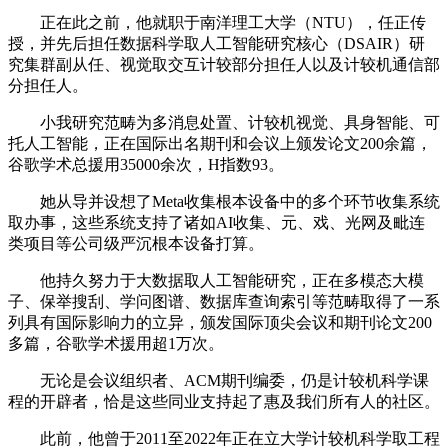
正在此之前，他就职于南洋理工大学（NTU），任正传
授，并先后担任数据科学取人工智能研究核心（DSAIR）研
究集群副从任、视觉取交互计较部分担任人以及计较机通信部
分担任人。
小我研究范畴为多消息处置、计较机视觉、具身智能、可
托人工智能，正在国际出名期刊和会议上颁发论文200余篇，
谷歌学术总援用35000余次，H指数93。
她从导并设想了Meta收集根本设备中的多个环节收集系统
取办事，这些系统支持了诸如AI收集、元、戏、光网及毗连
类项目等公司级严沉根本设备打算。
他持久努力于大数据取人工智能研究，正在多模态大模
子、保举搜刮、学问图谱、数据库查询索引等范畴取得了一系
列具有国际影响力的立异，颁发国际顶尖会议和期刊论文200
多篇，谷歌学术援用超1万次。
无论是会议组织者、ACM期刊编委，仍是计较机科学课
程的开辟者，恰是这些同业支持起了惠及我们所有人的社区。
此前，他曾于2011至2022年正在立大学计较机科学取工程