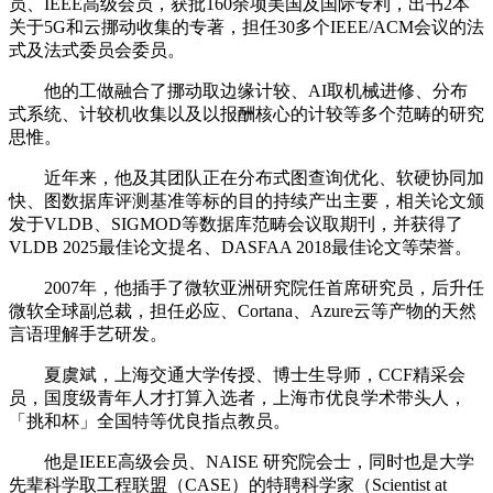
员、IEEE高级会员，获批160余项美国及国际专利，出书2本
关于5G和云挪动收集的专著，担任30多个IEEE/ACM会议的法
式及法式委员会委员。
他的工做融合了挪动取边缘计较、AI取机械进修、分布
式系统、计较机收集以及以报酬核心的计较等多个范畴的研究
思惟。
近年来，他及其团队正在分布式图查询优化、软硬协同加
快、图数据库评测基准等标的目的持续产出主要，相关论文颁
发于VLDB、SIGMOD等数据库范畴会议取期刊，并获得了
VLDB 2025最佳论文提名、DASFAA 2018最佳论文等荣誉。
2007年，他插手了微软亚洲研究院任首席研究员，后升任
微软全球副总裁，担任必应、Cortana、Azure云等产物的天然
言语理解手艺研发。
夏虞斌，上海交通大学传授、博士生导师，CCF精采会
员，国度级青年人才打算入选者，上海市优良学术带头人，
「挑和杯」全国特等优良指点教员。
他是IEEE高级会员、NAISE 研究院会士，同时也是大学
先辈科学取工程联盟（CASE）的特聘科学家（Scientist at