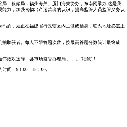
局，粮储局，福州海关、厦门海关协办，东南网承办 这是我
视能力，加强食物出产运营者的认识，提高监管人员监管义务认
码的，须正在福建省行政辖区内工做或栖身，联系地址必需正
抽取获者。每人不限答题次数，按最高答题分数统计最终成
致欢送辞、县市场监管办理局 。。。[细致]！
：9！00—18：00。