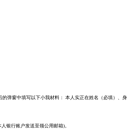
的弹窗中填写以下小我材料： 本人实正在姓名（必填）、身
人银行账户发送至领公用邮箱)。