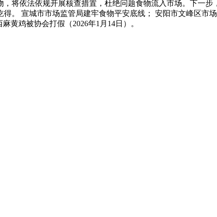
物，将依法依规开展核查措置，杜绝问题食物流入市场。下一步，
得。 宣城市市场监管局建牢食物平安底线； 安阳市文峰区市
黄鸡被协会打假（2026年1月14日）。