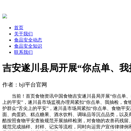
首页
关于我们
食品安全动态
食品安全知识
联系我们
吉安遂川县局开展“你点单、我
作者：bjl平台官网
当前！首页食物资讯中国食物吉安遂川县局开展“你点单、我
上的平安”，遂川县市场监视办理局紧扣“你点单、我抽检，食
护群众“舌尖上的平安”，遂川县市场局紧扣“你点单、食物平
面、肉蛋奶、糕点糖果、酒水饮料、调味品等沉点品类，以及
酷按照食物平安查验规范开展抽样检测，对食物的农兽药残留
规范完成抽样、封样、记实等流程，同时向运营户宣传律律例