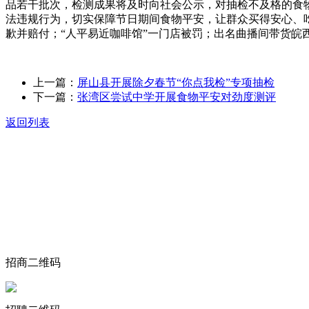
品若干批次，检测成果将及时向社会公示，对抽检不及格的食
法违规行为，切实保障节日期间食物平安，让群众买得安心、吃
歉并赔付；“人平易近咖啡馆”一门店被罚；出名曲播间带货皖西麻
上一篇：
屏山县开展除夕春节“你点我检”专项抽检
下一篇：
张湾区尝试中学开展食物平安对劲度测评
返回列表
关于我们
食品安全动态
食品安全知识
联系我们
招商二维码