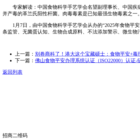
专家解读：中国食物科学手艺学会名望副理事长、中国疾病防
并产毒的革兰氏阳性杆菌。肉毒毒素是已知最强生物毒素之一
1月7日，由中国食物科学手艺学会从办的“2025年食物平
条监管、无菌蛋认知、生物合成原料、不法添加警示、微生物
上一篇：
别卷商科了！港大这个宝藏硕士：食物平安+毒
下一篇：
佛山食物平安办理系统认证（ISO22000）认证-
返回列表
关于我们
食品安全动态
食品安全知识
联系我们
招商二维码