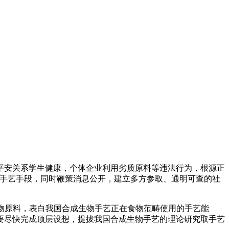
安关系学生健康，个体企业利用劣质原料等违法行为，根源正
等手艺手段，同时鞭策消息公开，建立多方参取、通明可查的社
物原料，表白我国合成生物手艺正在食物范畴使用的手艺能
要尽快完成顶层设想，提拔我国合成生物手艺的理论研究取手艺