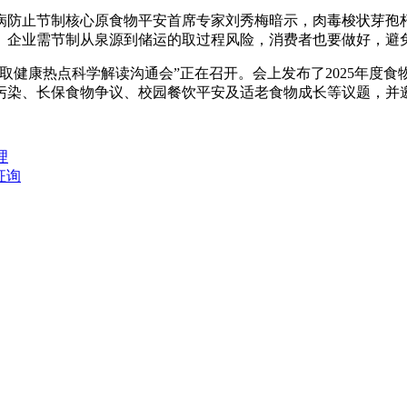
止节制核心原食物平安首席专家刘秀梅暗示，肉毒梭状芽孢杆菌
。企业需节制从泉源到储运的取过程风险，消费者也要做好，避
安取健康热点科学解读沟通会”正在召开。会上发布了2025年度
污染、长保食物争议、校园餐饮平安及适老食物成长等议题，并
理
征询