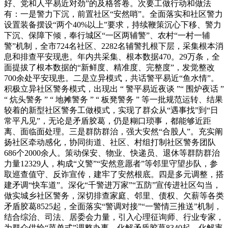
好、党和人平易近对劲”的及格答卷。次要工做行动和做法
有：一是警力下沉，前置社区“安然哨”。全面落实和社区警力
设置装备摆设“两个40%以上”要求，持续鞭策沉心下移、警力
下沉、保障下倾，奉行城区“一区两辅警”、农村“一村一辅
警”机制，全市724名社区、2282名辅警扎根下层，采集根本消
息和排查平安现患。年内共采集、根本数据470。29万条，全
面提拔了根本数据的“新鲜度、精准度、完整度”，发觉整改
700余处平安现患。二是立异模式，共话警平易近“鱼水情”。
积极立异社区警务模式，出现出 “ 警平易近夜谈 ”“ 围炉夜话 ”
“ 炕头警务 ” “ 地摊警务 ” “ 板凳警务 ” 等一批规范运转、结果
较着的新型社区警务工做模式，实现了群众从“遇事找”到“日
常平凡见”，无论是矛盾胶葛，仍是糊口琐事，都能够近距
离、面临面处理。三是群防群治，强大安然“合股人”。充实阐
扬社区牵动感化，协同街道、社区、村组打制社区警务团队
686个2000余人。策动保安、物业、快递员、退休等群防群治
力量12329人，构成“义警”“安然意愿者”等邻里守望步队，参
取巡查值守、反诈宣传，建牢了安然根底。四是多元调整，搭
建矛调“快车道”。深化“千警进万家”“五防”宣传进社区勾当，
做实城乡社区警务，深切排查家庭、邻里、债权、欠薪等各类
矛盾胶葛8525起，全面落实“警调对接”“一警情三推送”机制，
结合综治、司法、居委会力量，引入心理征询师、行业专家，
为群众供给“菜单式”调整办事，化解矛盾胶葛8340起，化解率