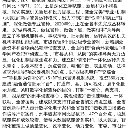
件同比下降71。2%。五是深化立异赋能，新质和力不竭提
拔。深切实施机关新质和役力提拔工程，健全完美“专业+机制
+大数据”新型警务运转模式，出力打制冲击“铁拳”和防止“智
脑”。深化做强专业警种。2020年9月正在全省率先完成丛林转
隶。以“做精机关、做优警种、做强下层、做实根本”为导向，
建立了本能机能科学、事权清晰、批示顺畅、运转高效的机关
机构本能机能系统。市级保留6个副处级专业警种，新增副处
级资本和食物药品犯罪侦查支队，全面衔接“食药环农烟油”和
学问产权犯罪侦查工做，“市县从和、从防”的实和导向无力凸
显。优化机制提拔焦点和力。建立以“情指行”一体化运转为龙
头牵引，以根本防备、沉点管控、精准冲击、表里联动、法律
监视办理等5项次要机制为沉点，以“四级抓电诈”“交巡合
一”等机制为弥补的“1+5+N”现代警务机制系统，投资360万元
建成“融合通信批示平台”，打通市、县、所可视化、扁平化批
示系统。紧盯数字化侦查标的目的，打制“一核心、两支持、
障、四系统”的刑事侦查核心，实现侦查冲击快速响应、一体
联动、全警援助，建成以来支持打点全省初次跨境逃逃、全省
首例新型特大虚开数字化电子案和全省首例冲击收集曲播赌石
诈骗等严沉案件，刑事破案率同比提拔15。47个百分点，聪慧
赋能实和成效较着。借帮大数据赋能警务实和。以大数据、智
能化鞭策工做质量变化、效率变化、动力变化，市委、市召开