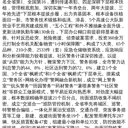
名全省第1、全国第16，遭到传递表彰。四是深耕下层根本扶
植，管理根底愈加。深切实施“一年夯垒台、两年大提拔、三
年抢先进”下层根本提拔步履，出力夯基固本、根本设备扶植
面目一新。市警务技术锻炼和临洮、漳县、5个高速公大队新
营业手艺用房建成投用，“五小工程”和外不雅抽象全面升级，
更新法律执勤车辆130余台，下层办公糊口前提获得显著改
善。针对反恐处突、抢险救援、侦查破案需求，投资360余万
元打制全市机关配备物资“1小时保障圈”，构成了5大类、65个
品种、210小类、2533件（套）应急仓储物资系统，应急响应
和分析保障能力较着提拔。社区警务计谋深切推进。以提
拔“从防”能力为方针，鞭策警力下沉、警务前移，全市警力达
到总警力的44。8%，社区达到警力的72。6%，建立1个全
国、3个全省“枫桥式”和1个全省“枫桥式”下层单元。摸索成
立“警务区+网格化办理”警网融合新机制，成立“网上警务
室”“炕头警务”“田园警务”“药材警务”“薯喷鼻警务”“社区警
校”等群众工做新模式，警平易近双向熟悉率、对劲度大幅提
拔，根本数据精确率提拔21个百分点。街面巡防收集不竭织
密。成立“交巡合一”巡防管控机制，全省率先将城区、巡警、
特警整合编组，一体化开展治安巡防、交通办理、突发事务措
置等工做，新建、改建街面警务坐19个，配发警用摩托车287
辆、快反措置配备47套，组建最小做和单位35支，防控效能不
竭提拔，保守“盗抢骗”发案同比下降15。7%，街面可防性案