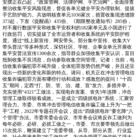
安摆正在凸起，“政策管网、法律护网、手艺治网”，全面排查
整治收集平安风险现患，督促各单元健全平安办理轨制、提拔
手艺防护能力。共放哨核查单元1036家次，措置收集现患缝隙
373起，下发《提醒函》435份、《期限整改通知书》285份，
对不履行数据平安和收集平安权利的182家单元及小我进行了
行政惩罚，切实提拔了全市运营者和收集系统的平安防护程
度。通过“线上新宣传、网安带头、部分集中宣传、收集大V
带头普法”等多种形式，深切社区、学校、企事业单元开展收
集平安普法宣传1300余次，指导群众加强收集平安认识，盲目
抵制收集不良消息，自动参取收集空间管理。记者：当前，电
信收集诈骗犯罪不竭升级，全体犯罪形势仍然严峻，并且还呈
现出一些新的变化和新的特点。请问，机关正在冲击管理电信
收集诈骗犯罪方面有哪些行动和成效？感激您的提问！“十四
五”期间，定西“打、防、管、治、建、宣”发力、多措并举，
充实使用“4321”工做法，实现电诈发案、丧失5年连降，冲击
管理工做取得较着成效。一是成立“四级抓电诈”系统，汇聚管
理合力。市委、市将冲击管理电信收集诈骗工做上升为“一把
手”工程，2022年专题召开会议，提出“四级抓电诈”要乞降“八
个管理”办法。市委常委会会议、市常务会议将反诈工做列为
每年必听、必研、必抓工做之一，市委、市次要带领先后做出
15次批示，鞭策建立了“党委带领、从导、部分从责、行业监
管、社会普遍参取”的工做款式，为冲击管理工做供给了强大