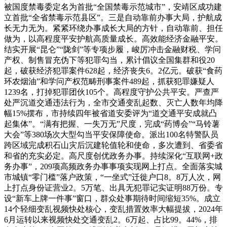
被国度禁毒委定名为首批“全国禁毒示范城市”，安靖区成功建
立首批“全省禁毒示范县区”。三是自动靠前办事大局，护航成
长无力无为。紧紧环绕办事成长大局的方针，自动靠前、担任
做为，以高程度平安护航高质量成长。高效能经济金融平安。
结实开展“昆仑”“陇剑”等专项步履，峻厉冲击金融财税、学问
产权、制售冒充伪下等犯罪勾当，累计倡议全国集群和役20
起，破获经济犯罪案件628起，经济丧失6。2亿元。破获“食药
环农烟油”和学问产权范畴刑事案件489起，抓获犯罪嫌疑人
1239名，打掉犯罪团伙105个。高程度守护公共平安。严查严
处严沉道交通违法行为，全市交通变乱起数、灭亡人数年均降
幅15%摆布，市持续四年被省道安委评为“道交通平安成就凸
起集体”。“满有把握、一失万无”尺度，完成“药博会”“马铃薯
大会”等380场次大型勾当平安保障使命。派出100名特警队员
跨区域完成积石山灾后沉建轮值轮和使命，多次遭到、省委省
和省的充实必定。高尺度创优政务办事。持续深化“互联网+政
务办事”，209项高频政务办事事项实现网上打点。全面落实城
市城镇“零门槛”落户政策，“一坐式”迁徙户口8。8万人次，网
上打点身份证营业2。5万笔、出具无犯罪记实证明88万份。专
设“新车上牌一件事”窗口，群众处事期待时间缩短35%。成立
14个轻细变乱视频快处核心，变乱措置效率大幅提拔，2024年
6月运转以来视频快处交通变乱2。6万起、占比99。44%，排