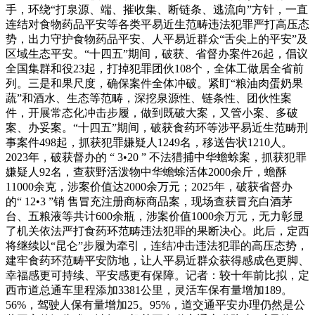
手，环绕“打泉源、端、摧收集、断链条、逃流向”方针，一直
连结对食物药品平安等各类平易近生范畴违法犯罪严打高压态
势，出力守护食物药品平安、人平易近群众“舌尖上的平安”及
区域生态平安。“十四五”期间，破获、省督办案件26起，倡议
全国集群和役23起，打掉犯罪团伙108个，全体工做居全省前
列。三是和果尺度，确保案件全体冲破。紧盯“粮油肉蛋奶果
蔬”和酒水、生态等范畴，深挖泉源性、链条性、团伙性案
件，开展常态化冲击步履，做到既破大案，又管小案、多破
案、办妥案。“十四五”期间，破获食药环等涉平易近生范畴刑
事案件498起，抓获犯罪嫌疑人1249名，移送告状1210人。
2023年，破获督办的 “ 3•20 ” 不法猎捕中华蟾蜍案，抓获犯罪
嫌疑人92名，查获野活泼物中华蟾蜍活体2000余斤，蟾酥
11000余克，涉案价值达2000余万元；2025年，破获省督办
的“ 12•3 ”销 售冒充注册商标商品案，现场查获冒充白酒茅
台、五粮液等共计600余瓶，涉案价值1000余万元，无力彰显
了机关依法严打食药环范畴违法犯罪的果断决心。此后，定西
将继续以“昆仑”步履为牵引，连结冲击违法犯罪的高压态势，
建牢食药环范畴平安防地，让人平易近群众获得感成色更脚、
幸福感更可持续、平安感更有保障。记者：较十年前比拟，定
西市道总通车里程添加3381公里，灵活车保有量增加189。
56%，驾驶人保有量增加25。95%，道交通平安办理仍然是公