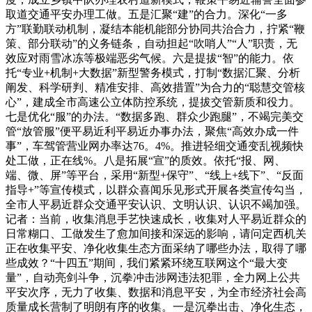
取道交通平安办理工做。五是汇聚“建”的合力。深化“一多
方”联勤联动机制，凝结本能机能部分协同共治合力，拧紧“鞭
策、部分联动”的义务链条，自动担起“吹哨人”“人”职责，无
效应对雨雪冰冻等极端恶劣气候。六是提拔“智”的能力。依
托“专业+机制+大数据”新型警务模式，打制“数据汇聚、分析
阐发、科学研判、精准安排、高效措置”为合力的“聪慧交管核
心”，建成全市高速公立体防控系统，提拔交管新质和役力。
七是优化“服”的办法。“数据多跑、群众少跑腿”，不竭完美交
管“放管服”便平易近利平易近办事办法，聚焦“高效办成一件
事”，车驾管营业网办率达76。4%。推进轻细交通变乱视频快
处工做，正在线%。八是拓展“宣”的质效。依托“报、网、
端、微、屏”等平台，采用“新型+保守”、“线上+线下”、“反面
指导+”等宣传模式，以群众喜闻乐见形式开展各类宣传勾当，
全市人平易近群众交通平安认识、文明认识、认识不竭加强。
记者：当前，收集消息手艺快速成长，收集对人平易近群众的
日常糊口、工做发生了愈加间接和深远的影响，请问定西机关
正在收集平安、净化收集生态方面采纳了哪些办法，取得了哪
些成效？“十四五”期间，我们紧紧环绕互联网这个“最大变
量”，自动亮剑斗争，沉拳冲击涉网违法犯罪，全力网上公共
平安次序，无力了收集、数据和消息平安，为全市经济社会高
质量成长营制了明朗有序的收集。一是沉拳出击、净化生态，