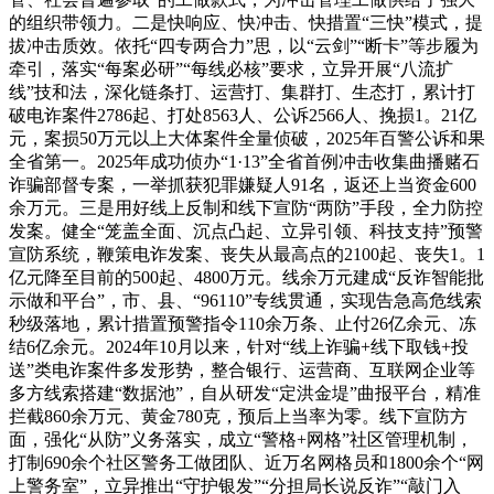
的组织带领力。二是快响应、快冲击、快措置“三快”模式，提
拔冲击质效。依托“四专两合力”思，以“云剑”“断卡”等步履为
牵引，落实“每案必研”“每线必核”要求，立异开展“八流扩
线”技和法，深化链条打、运营打、集群打、生态打，累计打
破电诈案件2786起、打处8563人、公诉2566人、挽损1。21亿
元，案损50万元以上大体案件全量侦破，2025年百警公诉和果
全省第一。2025年成功侦办“1·13”全省首例冲击收集曲播赌石
诈骗部督专案，一举抓获犯罪嫌疑人91名，返还上当资金600
余万元。三是用好线上反制和线下宣防“两防”手段，全力防控
发案。健全“笼盖全面、沉点凸起、立异引领、科技支持”预警
宣防系统，鞭策电诈发案、丧失从最高点的2100起、丧失1。1
亿元降至目前的500起、4800万元。线余万元建成“反诈智能批
示做和平台”，市、县、“96110”专线贯通，实现告急高危线索
秒级落地，累计措置预警指令110余万条、止付26亿余元、冻
结6亿余元。2024年10月以来，针对“线上诈骗+线下取钱+投
送”类电诈案件多发形势，整合银行、运营商、互联网企业等
多方线索搭建“数据池”，自从研发“定洪金堤”曲报平台，精准
拦截860余万元、黄金780克，预后上当率为零。线下宣防方
面，强化“从防”义务落实，成立“警格+网格”社区管理机制，
打制690余个社区警务工做团队、近万名网格员和1800余个“网
上警务室”，立异推出“守护银发”“分担局长说反诈”“敲门入