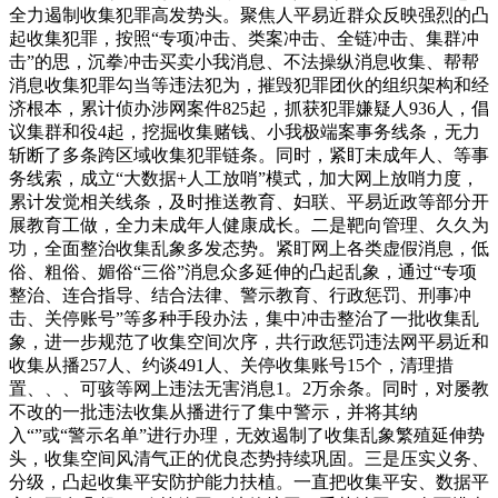
全力遏制收集犯罪高发势头。聚焦人平易近群众反映强烈的凸
起收集犯罪，按照“专项冲击、类案冲击、全链冲击、集群冲
击”的思，沉拳冲击买卖小我消息、不法操纵消息收集、帮帮
消息收集犯罪勾当等违法犯为，摧毁犯罪团伙的组织架构和经
济根本，累计侦办涉网案件825起，抓获犯罪嫌疑人936人，倡
议集群和役4起，挖掘收集赌钱、小我极端案事务线条，无力
斩断了多条跨区域收集犯罪链条。同时，紧盯未成年人、等事
务线索，成立“大数据+人工放哨”模式，加大网上放哨力度，
累计发觉相关线条，及时推送教育、妇联、平易近政等部分开
展教育工做，全力未成年人健康成长。二是靶向管理、久久为
功，全面整治收集乱象多发态势。紧盯网上各类虚假消息，低
俗、粗俗、媚俗“三俗”消息众多延伸的凸起乱象，通过“专项
整治、连合指导、结合法律、警示教育、行政惩罚、刑事冲
击、关停账号”等多种手段办法，集中冲击整治了一批收集乱
象，进一步规范了收集空间次序，共行政惩罚违法网平易近和
收集从播257人、约谈491人、关停收集账号15个，清理措
置、、、可骇等网上违法无害消息1。2万余条。同时，对屡教
不改的一批违法收集从播进行了集中警示，并将其纳
入“”或“警示名单”进行办理，无效遏制了收集乱象繁殖延伸势
头，收集空间风清气正的优良态势持续巩固。三是压实义务、
分级，凸起收集平安防护能力扶植。一直把收集平安、数据平