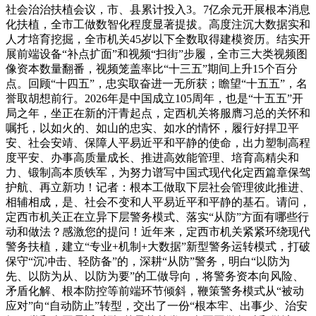
社会治治扶植会议，市、县累计投入3。7亿余元开展根本消息
化扶植，全市工做数智化程度显著提拔。高度注沉大数据实和
人才培育挖掘，全市机关45岁以下全数取得建模资历。结实开
展前端设备“补点扩面”和视频“扫街”步履，全市三大类视频图
像资本数量翻番，视频笼盖率比“十三五”期间上升15个百分
点。回顾“十四五”，忠实取奋进一无所获；瞻望“十五五”，名
誉取胡想前行。2026年是中国成立105周年，也是“十五五”开
局之年，坐正在新的汗青起点，定西机关将服膺习总的关怀和
嘱托，以如火的、如山的忠实、如水的情怀，履行好捍卫平
安、社会安靖、保障人平易近平和平静的使命，出力塑制高程
度平安、办事高质量成长、推进高效能管理、培育高精尖和
力、锻制高本质铁军，为努力谱写中国式现代化定西篇章保驾
护航、再立新功！记者：根本工做取下层社会管理彼此推进、
相辅相成，是、社会不变和人平易近平和平静的基石。请问，
定西市机关正在立异下层警务模式、落实“从防”方面有哪些行
动和做法？感激您的提问！近年来，定西市机关紧紧环绕现代
警务扶植，建立“专业+机制+大数据”新型警务运转模式，打破
保守“沉冲击、轻防备”的，深耕“从防”警务，明白“以防为
先、以防为从、以防为要”的工做导向，将警务资本向风险、
矛盾化解、根本防控等前端环节倾斜，鞭策警务模式从“被动
应对”向“自动防止”转型，交出了一份“根本牢、出事少、治安