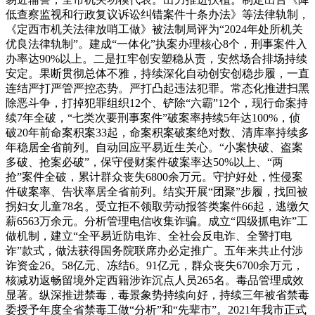
低查察监视和行政复议诉讼纠错案件十条办法》等法律轨制，
《定西市机关法律放哨工做》被法制局评为“2024年处所机关
优良法律轨制”。建成“一体化”执案办理核心8个，刑事案件入
办率达90%以上。二是扛牢创安塑稳从责，安然场合排场持续
安定。果断贯彻总体不雅，持续深化自动创安创稳步履，一直
连结严打严管严控态势。严打凸起违法犯罪。常态化推进扫黑
除恶斗争，打掉犯罪组织12个、铲除“六霸”12个，现行命案持
续7年全破，“七类次要刑事案件”破案率持续5年达100%，侦
破20年前命案积案33起，命案积案破案绝对数、清库率持续多
年稳居全省前列。自动回应平易近生关心。“小案快破、盗案
多破、抢案必破”，保守侵财案件破案率达50%以上、“两
抢”案件全破，累计群众丧失6800余万元。守护好处，性侵案
件破案率、告状率居全省前列。结实开展“团聚”步履，找回被
拐妇女儿童78名。受立拒不领取劳动报答类案件66起，逃缴欠
薪6563万余元。分析管理电信收集诈骗。成立“四级抓电诈”工
做机制，建立“全平易近防电诈、全社会反电诈、全警打电
诈”款式，做法获得国务院联席办必定推广。五年来共止付涉
诈资金26。58亿元、冻结6。91亿元，群众丧失6700余万元，
核减劝返畅留境外定西籍涉诈沉点人员265名。毒品管理成效
显著。纵深推进禁毒，毒景象势持续向好，持续三年被省禁毒
委授予年度全省禁毒工做“分析”和“先辈市”。2021年我市正式