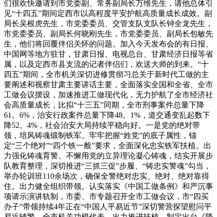
们很欢快邀请到市党委副、常务副局长万维先生，请他总体引
见“十四五”期间定西市以高程度平安护航高质量成长成效。副
局长吴根虎先生，市党委委员、交管支队支队长钟全龙先生，
市党委委员、副局长何晓刚先生，市党委委员、副局长包敏先
生，他们将回覆伴侣关怀的问题。加入今天发布会的有日报、
中国网等地方驻甘，甘肃日报、电视总台、甘肃经济日报等省
属，以及定西市县支流的记者伴侣们，欢送大师的到来。“十
四五”期间，全市机关深切进修贯彻习总关于新时代工做的主
要阐述和视察甘肃主要讲话主要，全面落实全国和全省、全市
工做会议摆设，加速推进工做现代化，无力护航了全市经济社
会高质量成长，比拟“十三五”同期，全市刑事案件总量下降
61。6%，治安行政案件总量下降48。1%，道交通变乱起数下
降52。4%，社会治安大局持续平稳向好。一是党的绝对带
领，培风铸魂锻制铁军。牢牢把握“姓党”的底子属性，锚
定“三个绝对”“四个铁一般”要求，全面深化忠实铁军扶植。出
力强化铸魂育警。不懈用党的立异理论凝心铸魂，结实开展步
队教育整理，深切推进“三抓三促”步履、“铸忠实警魂”勾当，
举办轮训班110余场次，确保全警绝对忠实、绝对、绝对靠得
住。出力健全组织带领。认实落实《中国工做条例》和严沉事
项请示演讲轨制，市委、市专题召开全市工做会议，市“四买
办子”带领持续4年正在“中国人平易近节”深切警营探望慰问平
易近辅警，全市机关功模代表。出力推进扶植。制定出台《降