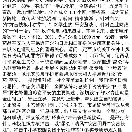
达到97。83%，实现了“一坐式化解、全链条处理”。五是靶向
宣教，斥地“新阵地”。全市成立1881个网上警务室，成为宣传
新阵地，宣传从“洪流漫灌”，转向“精准滴灌”。针对白叟
的“方言快板小讲堂”、针对学生的“平安逛戏”、针对企业财政
的“一对一培训”等“反诈套餐”结果显著。本年以来，全市电诈
发案率同比下降12。38%，为群众挽损1890万元。记者：食物
药品平安取人平易近群众的日常糊口和身体健康互相关注，一
曲以来也遭到社会的普遍关心。请问，定西市机关正在冲击风
险食物药品犯罪方面取得了哪些成效？“十四五”期间，定西紧
盯平易近生关心，环绕食物药品范畴犯罪，纵深推进“昆仑”等
系列专项步履，组织开展区域性凸起犯罪“微专项”“小步履”冲
击整治，以现实步履守护定西碧水蓝天和人平易近群众“食
药”平安。一是思惟引领，健全完美轨制机制。我们深切贯彻
习思惟、生态文明思惟，全面落练习总关于食物平安“四个最
严”要乞降国度粮食平安的主要阐述，深切践行“绿水青山就是
金山银山”，守正立异、克意朝上进步，牵头建立自动警务、
防止警务、生态警务机制，加强取生态、市场监管等行政从管
部分的联席会商、消息共享，出力建立专业带动、全警步履、
部分联动、群众策动的“环食药”冲击管理新款式。二是严打方
针，积极组织专项冲击。以“昆仑”“清风”“安然田野”“安然长
江”、冲击中小学校园食物平安犯罪等10多类专项步履为抓