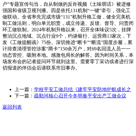
户”专题宣传勾当，自从制做的反诈视频《土味萌话》被进修
强国和省级卫视刊播。四是依托131机制“一键”牵引，强化工
做联动。全省率先完成市级“131”机制升格工做，健全完美机
制工做法则，明白单元职责，成立传递、反馈、督导、问责闭
环工做轨制。2024年机制升格以来，召开全体味议5次，挂牌
整治沉点地域、沉点行业9个，约谈银行、运营商13家次，下
发《工做提醒函》75份。深切推进“断卡”“断流”国度步履，累
计排查清理管控涉案“两卡”150余万户，对69名回流人员一一
动态管控、吸附本地。感激包局长的解答。因为时间关系，本
场发布会的记者提问环节就到这里。需要零丁采访或者进行深
切报道的伴侣会后请联系市旧事办。
上一篇：
学校平安工做总结《建牢平安防地护航成长之
下一篇：
疏勒河核心召开今冬明春平安出产工做会议
返回列表
关于我们
食品安全动态